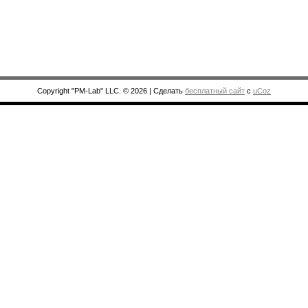
Copyright "PM-Lab" LLC. © 2026
|
Сделать
бесплатный сайт
с
uCoz