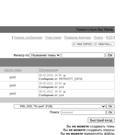
Приветствую Вас
Гость
[
Новые сообщения
·
Участники
·
Правила форума
·
Поиск
·
RSS
]
Фильтр по:
Автор темы
Обновления
↓
06.03.2018, 16:38
pml
Сообщение от:
PATRIOTT_(1974)
28.05.2015, 10:24
pml
Сообщение от:
pml
28.01.2012, 16:34
pml
Сообщение от:
pml
Поиск:
Вы
не можете
создавать темы
Вы
не можете
создавать опросы
Вы
не можете
прикреплять файлы