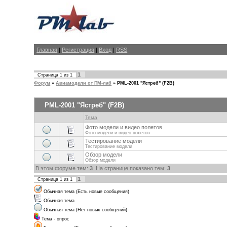
Главная
|
Регистрация
|
Вход
|
RSS
1
Страница
1
из
1
Форум
»
Авиамодели от ПМ-лаб
»
PML-2001 "Ястреб" (F2B)
PML-2001 "Ястреб" (F2B)
Тема
Фото модели и видео полетов
Фото модели и видео полетов
Тестирование модели
Тестирование модели
Обзор модели
Обзор модели
В этом форуме тем:
3
. На странице показано тем:
3
.
1
Страница
1
из
1
Обычная тема (Есть новые сообщения)
Обычная тема
Обычная тема (Нет новых сообщений)
Тема - опрос